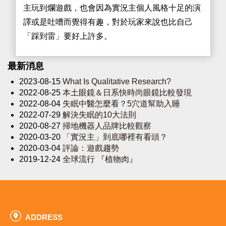
主玩到爛遊戲，也會因為實況主個人風格十足的演
譯或是吐嘈而覺得有趣，對於玩家來說也比自己
「踩到雷」要好上許多。
最新消息
2023-08-15
What Is Qualitative Research?
2022-08-25
本土眼鏡＆日系快時尚眼鏡比較發現
2022-08-04
失眠中醫怎麼看？5穴道幫助入睡
2022-07-29
解決失眠的10大法則
2020-08-27
掃地機器人品牌比較觀察
2020-03-20
「實況主」到底哪裡有看頭？
2020-03-04
評論：遊戲趨勢
2019-12-24
全球流行 『植物肉』
ADDRESS